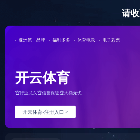
欢迎光临驰通达官网！
首页
关于我们
产品中心