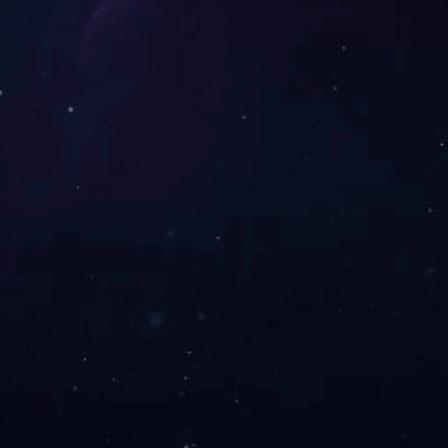
共111条
第一页
上一页
4
5
6
7
产品中心
ODM/OEM
新闻资讯
服务支持
采
6288-007
8875 7638 熊总监
@yl007.com
圳市宝安区石岩街道建兴路海谷科技大厦T4栋7楼
© 1998-2025 开云手机登录入口
P备09094514号