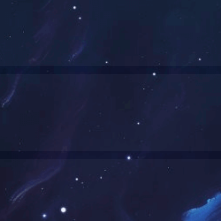
器的应用领域以及选择方法
全球红外探测器市场达6.83亿美元