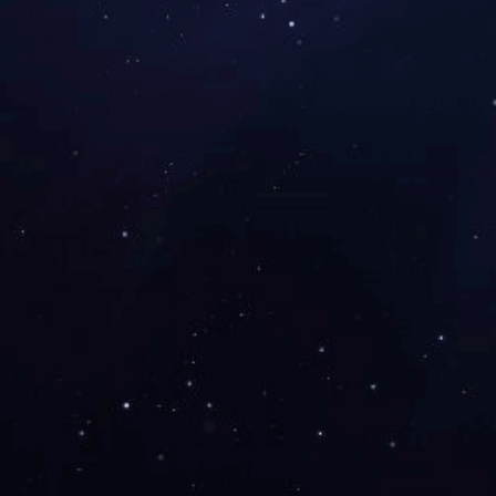
首页
关于我们
联系电话：400-
销售热线：186 
公司邮箱：info
公司地址：深
Copyright
备案号：
粤IC