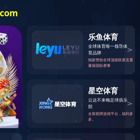
铺
|
阿里巴巴国际站
|
百度爱采购店铺
|
网站地图
|
English
全国咨询热线：
400-6288-007
采购需求
开云（中国）