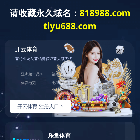
新闻资讯
如何在校园等公共场所部署人脸识别测温一体机？
2021-02-04
智能门磁助力居家隔离疫情防控！
2021-02-02
秋冬季怎么发现并预防一氧化碳中毒？
2021-02-02