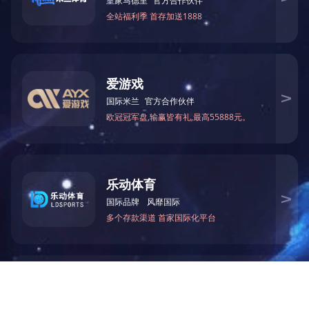
10
下一页
联系电话：400-6288-007
销售热线：186 8875 7638 熊总监
公司邮箱：info@yl007.com
公司地址：深圳市宝安区石岩街道建兴路海谷科技大厦T4栋7楼
Copyright© 1998-2025 开云手机登录入口
备案号：
粤ICP备09094514号
开元官方版网站登录入口
|
星空平台
|
安博站·官方版网站登录入口
|
九
游网页版·官方端入口
|
华体会体育
|
华体会网页版页面登录
|
KY开元
|
LEJING.COM
|
开云在线
|
网站首页
产品中心
新闻中心
电话咨询