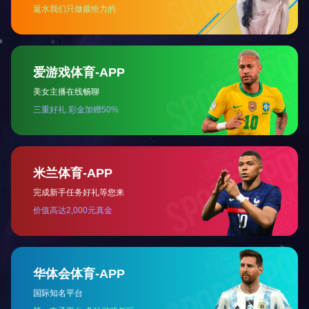
无线标准： Zigbee3.0
传感器: 催化燃烧式传感器
报警阈值：8%LEL
报警声音：1m处>75dB，连续报警
报警方式：现场声光报警，联动电磁阀（9~12V
电磁阀）关闭；远程联动平台报警
工作环境：温度-10℃~+50℃，湿度10%~95%
相对湿度（RH）
产品尺寸：128*74*28MM
关键字：Zigbee可燃气体探测器 ,可燃气体探测器,家用无线可燃气
体探测器
上一篇：
涂鸦ZIGBEE无线智能门磁 门窗防盗报警器 MC-01ZT
下一篇：
涂鸦ZIGBEE广角红外人体感应探测器