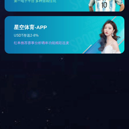
相关内容
/ CONTENT
涂鸦ZIGBEE广角红外人体感应探测器
涂鸦Zigbee家用无线可燃气体探测器 QG-05ZT
涂鸦ZIGBEE无线智能门磁 门窗防盗报警器 MC-01ZT
涂鸦Zigbee独立式光电感烟火灾探测报警器 YG-09ZT
涂鸦Zigbee 一氧化碳探测器 智能气感CO-01ZT
联系电话：400-6288-007
销售热线：186 8875 7638 熊总监
公司邮箱：info@yl007.com
公司地址：深圳市宝安区宝石西路108号二号楼6楼
Copyright© 1998-2024 开云手机登录入口