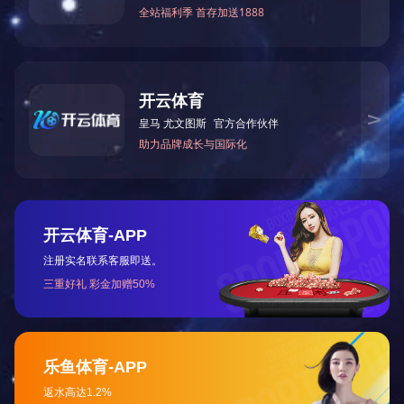
采用Zigbee通信,实现远程监测，报警实时上传
高可靠性、线性催化式燃气传感器
采用微处理器控制
实时显示可燃气体浓度
报警联动电磁阀关闭
现场声光报警，远程监测，报警
实时监测甲烷、丙烷等可燃气体浓度
技术参数：
供电方式： DC12/500MA
额定功率：＜3W