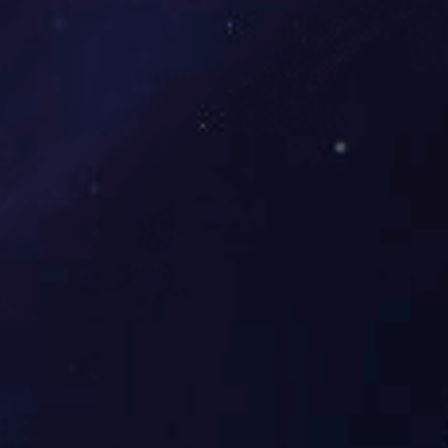
报警信号。驰通达工业燃气报警器可应用于船舶运输、矿业开
采、石油开采、冶金行业等领域。