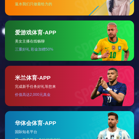
毫米波雷达系列产品是驰通达智慧养老解决方案持续发挥无感
智慧监测突出优势的关键所在。此次驰通达在展会现场提供了
智能睡眠监测仪互动体验服务,客户不需穿戴任何设备即可通过