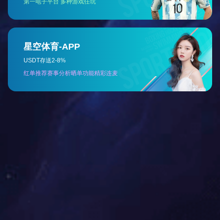
小程序实时了解自身的呼吸、心率、活动状态等健康数据。现
场还重点展示了智能跌倒报警器针对不同跌倒姿势的优秀识别
判断能力,直观的展示形式和非接触的无感感知科技,充分调动观
展客商的热情。
驰通达智慧消防解决方案成为展会一大亮点，其中展示的解决
方案配套产品包括烟雾报警器、燃气报警器、断电报警器等，
驰通达此次参展重点展示了新上市的工业燃气报警器，当工业
环境中燃气气体泄露，驰通达工业燃气报警器检测到气体浓度
达到爆炸或中毒报警器设置的临界点时，燃气报警器就会发出