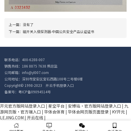
上一篇：
没有了
下一篇：
磁开关入侵探测器-中国公共安全产品认证证书
联系电话：400-6288-007
销售热线：186 8875 7638 熊总监
公司邮箱：info@yl007.com
公司地址：深圳市宝安区宝石西路108号二号楼6楼
Copyright© 1998-2023 开云手机登录入口
备案号：
粤ICP备09094514号
开元官方版网站登录入口
|
星空平台
|
安博站·官方版网站登录入口
|
九
游网页版·官方端入口
|
华体会体育
|
华体会网页版页面登录
|
KY开元
|
LEJING.COM
|
开云在线
|